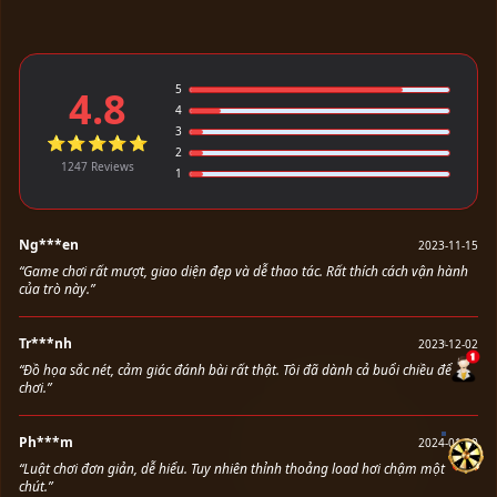
5
4.8
4
3
⭐⭐⭐⭐⭐
2
1247 Reviews
1
Ng***en
2023-11-15
“Game chơi rất mượt, giao diện đẹp và dễ thao tác. Rất thích cách vận hành
của trò này.”
Tr***nh
2023-12-02
“Đồ họa sắc nét, cảm giác đánh bài rất thật. Tôi đã dành cả buổi chiều để
chơi.”
Ph***m
2024-01-10
“Luật chơi đơn giản, dễ hiểu. Tuy nhiên thỉnh thoảng load hơi chậm một
chút.”