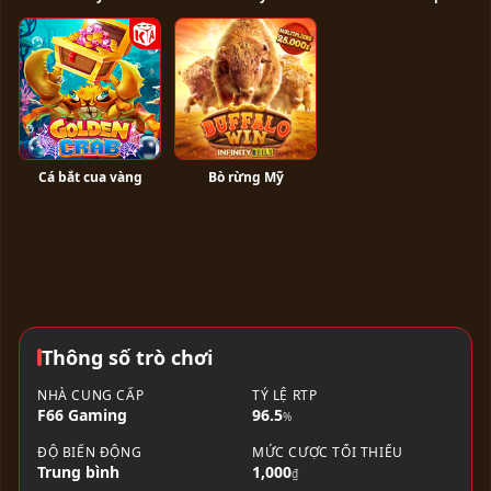
Cá bắt cua vàng
Bò rừng Mỹ
Thông số trò chơi
NHÀ CUNG CẤP
TỶ LỆ RTP
F66 Gaming
96.5
%
ĐỘ BIẾN ĐỘNG
MỨC CƯỢC TỐI THIỂU
Trung bình
1,000
₫