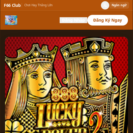
F66 Club
Chơi Hay Thắng Lớn
Ngôn ngữ
Đăng Nhập
Đăng Ký Ngay