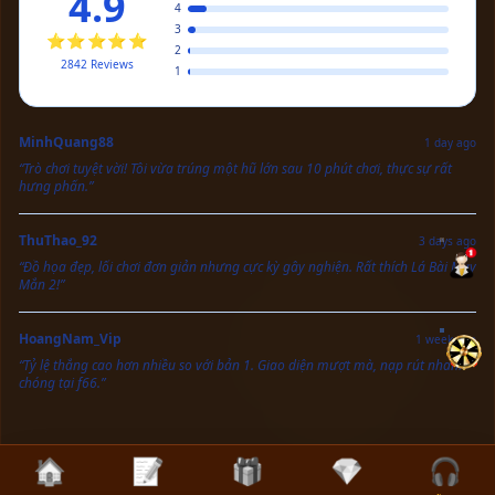
4.9
4
3
⭐⭐⭐⭐⭐
2
2842 Reviews
1
MinhQuang88
1 day ago
“Trò chơi tuyệt vời! Tôi vừa trúng một hũ lớn sau 10 phút chơi, thực sự rất
hưng phấn.”
ThuThao_92
3 days ago
“Đồ họa đẹp, lối chơi đơn giản nhưng cực kỳ gây nghiện. Rất thích Lá Bài May
Mắn 2!”
HoangNam_Vip
1 week ago
“Tỷ lệ thắng cao hơn nhiều so với bản 1. Giao diện mượt mà, nạp rút nhanh
chóng tại f66.”
🏠
📝
🎁
💎
🎧