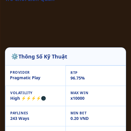
⚙️
Thông Số Kỹ Thuật
PROVIDER
RTP
Pragmatic Play
96.75%
VOLATILITY
MAX WIN
High ⚡⚡⚡⚡🌑
x10000
PAYLINES
MIN BET
243 Ways
0.20 VND