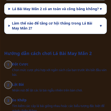
Lá Bài May Mắn 2 có an toàn và công bằng không?
▼
Làm thế nào để tăng cơ hội thắng trong Lá Bài
▼
May Mắn 2?
Hướng dẫn cách chơi Lá Bài May Mắn 2
Đặt Cược
1
Chọn mức cược phù hợp với ngân sách của bạn trước khi bắt đầu ván
bài.
Lật Bài
2
Nhấn nút để lật các lá bài ngẫu nhiên trên bàn chơi.
So Khớp
3
Tìm kiếm các cặp lá bài giống nhau hoặc các biểu tượng đặc biệt để
giành chiến thắng.