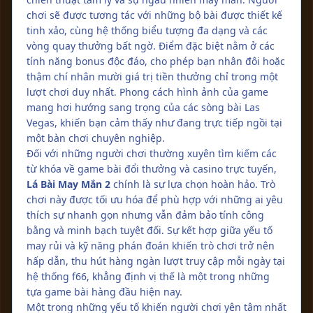
chơi sẽ được tương tác với những bộ bài được thiết kế
tinh xảo, cùng hệ thống biểu tượng đa dạng và các
vòng quay thưởng bất ngờ. Điểm đặc biệt nằm ở các
tính năng bonus độc đáo, cho phép bạn nhân đôi hoặc
thậm chí nhân mười giá trị tiền thưởng chỉ trong một
lượt chơi duy nhất. Phong cách hình ảnh của game
mang hơi hướng sang trọng của các sòng bài Las
Vegas, khiến bạn cảm thấy như đang trực tiếp ngồi tại
một bàn chơi chuyên nghiệp.
Đối với những người chơi thường xuyên tìm kiếm các
từ khóa về game bài đổi thưởng và casino trực tuyến,
Lá Bài May Mắn 2
chính là sự lựa chọn hoàn hảo. Trò
chơi này được tối ưu hóa để phù hợp với những ai yêu
thích sự nhanh gọn nhưng vẫn đảm bảo tính công
bằng và minh bạch tuyệt đối. Sự kết hợp giữa yếu tố
may rủi và kỹ năng phán đoán khiến trò chơi trở nên
hấp dẫn, thu hút hàng ngàn lượt truy cập mỗi ngày tại
hệ thống f66, khẳng định vị thế là một trong những
tựa game bài hàng đầu hiện nay.
Một trong những yếu tố khiến người chơi yên tâm nhất