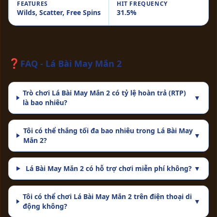
FEATURES
HIT FREQUENCY
Wilds, Scatter, Free Spins
31.5%
❓
FAQ - Lá Bài May Mắn 2
Trò chơi Lá Bài May Mắn 2 có tỷ lệ hoàn trả (RTP)
▼
là bao nhiêu?
Tôi có thể thắng tối đa bao nhiêu trong Lá Bài May
▼
Mắn 2?
Lá Bài May Mắn 2 có hỗ trợ chơi miễn phí không?
▼
Tôi có thể chơi Lá Bài May Mắn 2 trên điện thoại di
▼
động không?