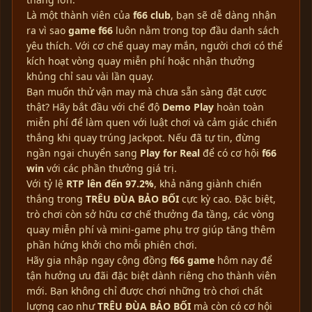
Là một thành viên của
f66 club
, bạn sẽ dễ dàng nhận
ra vì sao
game f66
luôn nằm trong top đầu danh sách
yêu thích. Với cơ chế quay may mắn, người chơi có thể
kích hoạt vòng quay miễn phí hoặc nhận thưởng
khủng chỉ sau vài lần quay.
Bạn muốn thử vận may mà chưa sẵn sàng đặt cược
thật? Hãy bắt đầu với chế độ
Demo Play
hoàn toàn
miễn phí để làm quen với luật chơi và cảm giác chiến
thắng khi quay trúng Jackpot. Nếu đã tự tin, đừng
ngần ngại chuyển sang
Play for Real
để có cơ hội
f66
win
với các phần thưởng giá trị.
Với tỷ lệ
RTP lên đến 97.2%
, khả năng giành chiến
thắng trong
TRÊU ĐÙA BẢO BỐI
cực kỳ cao. Đặc biệt,
trò chơi còn sở hữu cơ chế thưởng đa tầng, các vòng
quay miễn phí và mini-game phụ trợ giúp tăng thêm
phần hứng khởi cho mỗi phiên chơi.
Hãy gia nhập ngay cộng đồng
f66 game
hôm nay để
tận hưởng ưu đãi đặc biệt dành riêng cho thành viên
mới. Bạn không chỉ được chơi những trò chơi chất
lượng cao như
TRÊU ĐÙA BẢO BỐI
mà còn có cơ hội