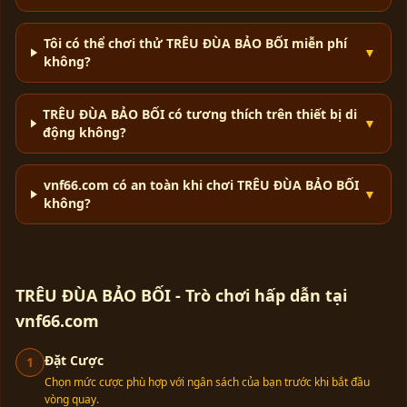
Tôi có thể chơi thử TRÊU ĐÙA BẢO BỐI miễn phí
▼
không?
TRÊU ĐÙA BẢO BỐI có tương thích trên thiết bị di
▼
động không?
vnf66.com có an toàn khi chơi TRÊU ĐÙA BẢO BỐI
▼
không?
TRÊU ĐÙA BẢO BỐI - Trò chơi hấp dẫn tại
vnf66.com
Đặt Cược
1
Chọn mức cược phù hợp với ngân sách của bạn trước khi bắt đầu
vòng quay.