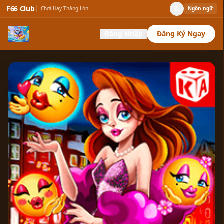
F66 Club
Chơi Hay Thắng Lớn
Ngôn ngữ
Đăng Nhập
Đăng Ký Ngay