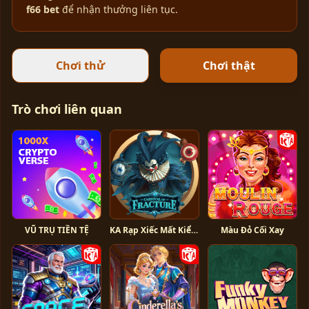
f66 bet
để nhận thưởng liên tục.
Chơi thử
Chơi thật
Trò chơi liên quan
VŨ TRỤ TIỀN TỆ
KA Rạp Xiếc Mất Kiểm Soát
Màu Đỏ Cối Xay