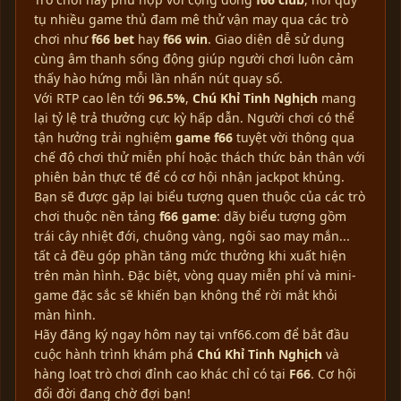
tụ nhiều game thủ đam mê thử vận may qua các trò
chơi như
f66 bet
hay
f66 win
. Giao diện dễ sử dụng
cùng âm thanh sống động giúp người chơi luôn cảm
thấy hào hứng mỗi lần nhấn nút quay số.
Với RTP cao lên tới
96.5%
,
Chú Khỉ Tinh Nghịch
mang
lại tỷ lệ trả thưởng cực kỳ hấp dẫn. Người chơi có thể
tận hưởng trải nghiệm
game f66
tuyệt vời thông qua
chế độ chơi thử miễn phí hoặc thách thức bản thân với
phiên bản thực tế để có cơ hội nhận jackpot khủng.
Bạn sẽ được gặp lại biểu tượng quen thuộc của các trò
chơi thuộc nền tảng
f66 game
: dãy biểu tượng gồm
trái cây nhiệt đới, chuông vàng, ngôi sao may mắn...
tất cả đều góp phần tăng mức thưởng khi xuất hiện
trên màn hình. Đặc biệt, vòng quay miễn phí và mini-
game đặc sắc sẽ khiến bạn không thể rời mắt khỏi
màn hình.
Hãy đăng ký ngay hôm nay tại
vnf66.com
để bắt đầu
cuộc hành trình khám phá
Chú Khỉ Tinh Nghịch
và
hàng loạt trò chơi đỉnh cao khác chỉ có tại
F66
. Cơ hội
đổi đời đang chờ đợi bạn!