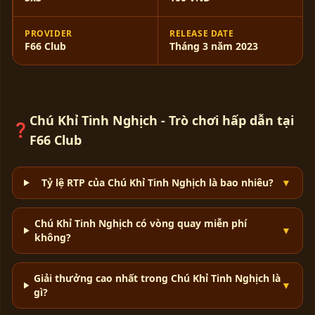
PROVIDER
RELEASE DATE
F66 Club
Tháng 3 năm 2023
Chú Khỉ Tinh Nghịch - Trò chơi hấp dẫn tại
❓
F66 Club
Tỷ lệ RTP của Chú Khỉ Tinh Nghịch là bao nhiêu?
▼
Chú Khỉ Tinh Nghịch có vòng quay miễn phí
▼
không?
Giải thưởng cao nhất trong Chú Khỉ Tinh Nghịch là
▼
gì?