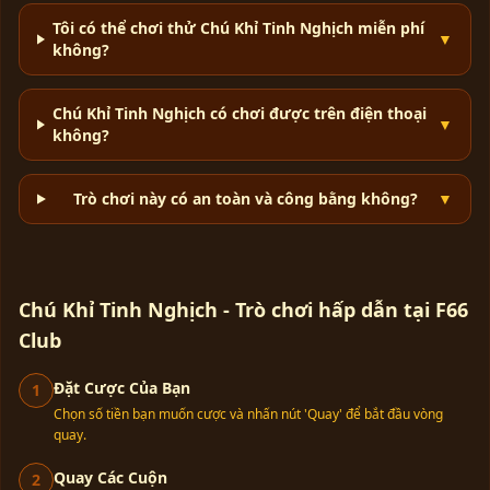
Tôi có thể chơi thử Chú Khỉ Tinh Nghịch miễn phí
▼
không?
Chú Khỉ Tinh Nghịch có chơi được trên điện thoại
▼
không?
Trò chơi này có an toàn và công bằng không?
▼
Chú Khỉ Tinh Nghịch - Trò chơi hấp dẫn tại F66
Club
Đặt Cược Của Bạn
1
Chọn số tiền bạn muốn cược và nhấn nút 'Quay' để bắt đầu vòng
quay.
Quay Các Cuộn
2