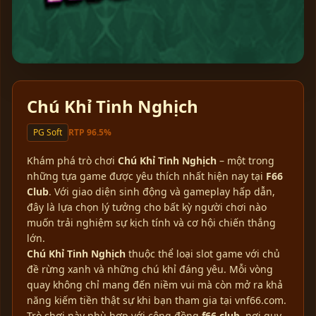
▶
Chú Khỉ Tinh Nghịch
PG Soft
RTP 96.5%
Khám phá trò chơi
Chú Khỉ Tinh Nghịch
– một trong
những tựa game được yêu thích nhất hiện nay tại
F66
Club
. Với giao diện sinh động và gameplay hấp dẫn,
đây là lựa chọn lý tưởng cho bất kỳ người chơi nào
muốn trải nghiệm sự kịch tính và cơ hội chiến thắng
lớn.
Chú Khỉ Tinh Nghịch
thuộc thể loại slot game với chủ
đề rừng xanh và những chú khỉ đáng yêu. Mỗi vòng
quay không chỉ mang đến niềm vui mà còn mở ra khả
năng kiếm tiền thật sự khi bạn tham gia tại
vnf66.com
.
Trò chơi này phù hợp với cộng đồng
f66 club
, nơi quy