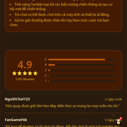
Tính năng Tumble loại bỏ các biểu tượng chiến thắng và tạo cơ
hội mới để chiến thắng.
Trò chơi có thể được chơi trên cả máy tính và thiết bị di động.
Giá trị giải thưởng được nhân lên tùy theo mức cược mà bạn
chọn.
5
4.9
4
3
⭐⭐⭐⭐⭐
2
1245 Reviews
1
NgườiChơi123
2 ngày trước
“Vừa quay được giải lớn! Heo May Mắn thực sự mang lại may mắn cho tôi.”
FanGameF66
5 ngày trước
“Đồ họa dễ thương và lối chơi sôi động. Mỗi lần chơi là một trải nghiệm thú