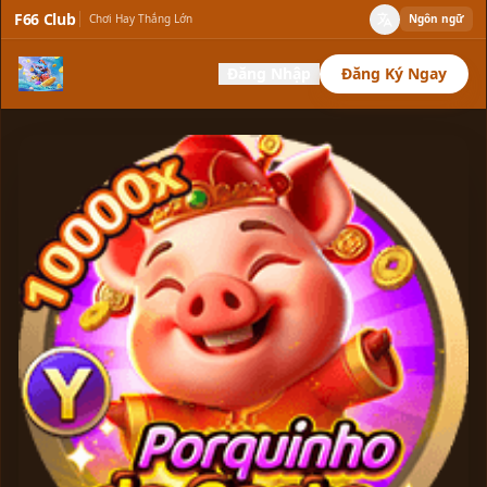
F66 Club
Chơi Hay Thắng Lớn
Ngôn ngữ
Đăng Nhập
Đăng Ký Ngay