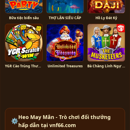
Bữa tiệc biển sâu
THỢ LẶN SIÊU CẤP
Hồ Ly Đát Kỷ
YGR Cào Trúng Thưởng
Unlimited Treasures
Bà Chàng Lính Ngự Lâm
Heo May Mắn - Trò chơi đổi thưởng
⚙️
hấp dẫn tại vnf66.com