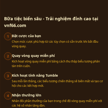
Bữa tiệc biển sâu - Trải nghiệm đỉnh cao tại
vnf66.com
Đặt cược của bạn
1
Chọn mức cược phù hợp từ các tùy chọn có sẵn trước khi bắt đầu
vòng quay.
Quay vòng quay miễn phí
2
Kích hoạt vòng quay miễn phí bằng cách thu thập biểu tượng phân
tán trên cuộn.
Kích hoạt tính năng Tumble
3
Sau mỗi lần thắng, các biểu tượng chiến thắng sẽ biến mất và tạo cơ
hội cho các kết hợp mới.
Nhận thưởng lớn
4
Nhân đôi phần thưởng của bạn trong chế độ vòng quay miễn phí với
các hệ số nhân tăng dần.