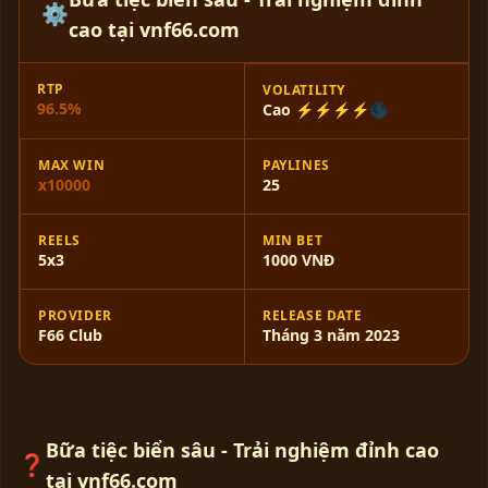
⚙️
cao tại vnf66.com
RTP
VOLATILITY
96.5%
Cao ⚡⚡⚡⚡🌑
MAX WIN
PAYLINES
x10000
25
REELS
MIN BET
5x3
1000 VNĐ
PROVIDER
RELEASE DATE
F66 Club
Tháng 3 năm 2023
Bữa tiệc biển sâu - Trải nghiệm đỉnh cao
❓
tại vnf66.com