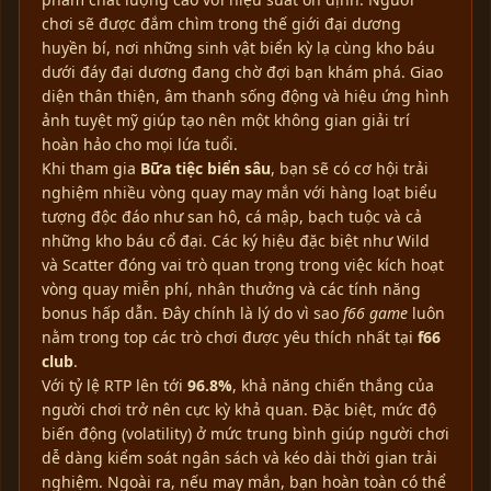
chơi sẽ được đắm chìm trong thế giới đại dương
huyền bí, nơi những sinh vật biển kỳ lạ cùng kho báu
dưới đáy đại dương đang chờ đợi bạn khám phá. Giao
diện thân thiện, âm thanh sống động và hiệu ứng hình
ảnh tuyệt mỹ giúp tạo nên một không gian giải trí
hoàn hảo cho mọi lứa tuổi.
Khi tham gia
Bữa tiệc biển sâu
, bạn sẽ có cơ hội trải
nghiệm nhiều vòng quay may mắn với hàng loạt biểu
tượng độc đáo như san hô, cá mập, bạch tuộc và cả
những kho báu cổ đại. Các ký hiệu đặc biệt như Wild
và Scatter đóng vai trò quan trọng trong việc kích hoạt
vòng quay miễn phí, nhân thưởng và các tính năng
bonus hấp dẫn. Đây chính là lý do vì sao
f66 game
luôn
nằm trong top các trò chơi được yêu thích nhất tại
f66
club
.
Với tỷ lệ RTP lên tới
96.8%
, khả năng chiến thắng của
người chơi trở nên cực kỳ khả quan. Đặc biệt, mức độ
biến động (volatility) ở mức trung bình giúp người chơi
dễ dàng kiểm soát ngân sách và kéo dài thời gian trải
nghiệm. Ngoài ra, nếu may mắn, bạn hoàn toàn có thể