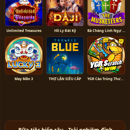
Unlimited Treasures
Hồ Ly Đát Kỷ
Bà Chàng Lính Ngự Lâm
May Mắn 3
THỢ LẶN SIÊU CẤP
YGR Cào Trúng Thưởng
Bữa tiệc biển sâu - Trải nghiệm đỉnh