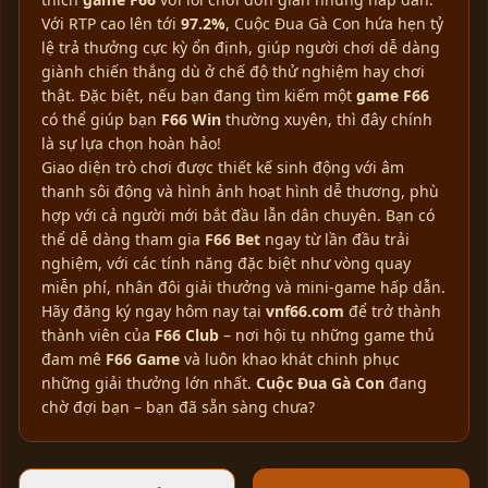
Với RTP cao lên tới
97.2%
, Cuộc Đua Gà Con hứa hẹn tỷ
lệ trả thưởng cực kỳ ổn định, giúp người chơi dễ dàng
giành chiến thắng dù ở chế độ thử nghiệm hay chơi
thật. Đặc biệt, nếu bạn đang tìm kiếm một
game F66
có thể giúp bạn
F66 Win
thường xuyên, thì đây chính
là sự lựa chọn hoàn hảo!
Giao diện trò chơi được thiết kế sinh động với âm
thanh sôi động và hình ảnh hoạt hình dễ thương, phù
hợp với cả người mới bắt đầu lẫn dân chuyên. Bạn có
thể dễ dàng tham gia
F66 Bet
ngay từ lần đầu trải
nghiệm, với các tính năng đặc biệt như vòng quay
miễn phí, nhân đôi giải thưởng và mini-game hấp dẫn.
Hãy đăng ký ngay hôm nay tại
vnf66.com
để trở thành
thành viên của
F66 Club
– nơi hội tụ những game thủ
đam mê
F66 Game
và luôn khao khát chinh phục
những giải thưởng lớn nhất.
Cuộc Đua Gà Con
đang
chờ đợi bạn – bạn đã sẵn sàng chưa?