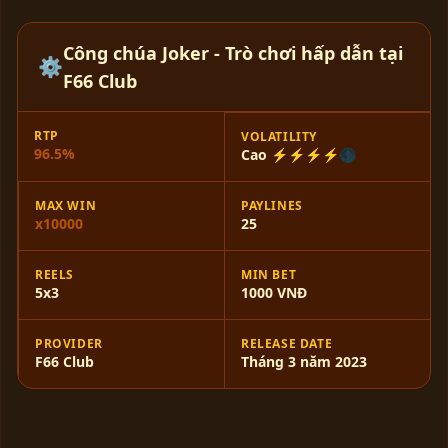
Công chúa Joker - Trò chơi hấp dẫn tại
⚙️
F66 Club
RTP
VOLATILITY
96.5%
Cao ⚡⚡⚡⚡🌑
MAX WIN
PAYLINES
x10000
25
REELS
MIN BET
5x3
1000 VNĐ
PROVIDER
RELEASE DATE
F66 Club
Tháng 3 năm 2023