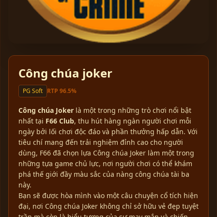
▶
Công chúa joker
PG Soft
RTP 96.5%
Công chúa Joker
là một trong những trò chơi nổi bật
nhất tại
F66 Club
, thu hút hàng ngàn người chơi mỗi
ngày bởi lối chơi độc đáo và phần thưởng hấp dẫn. Với
tiêu chí mang đến trải nghiệm đỉnh cao cho người
dùng, F66 đã chọn lựa Công chúa Joker làm một trong
những tựa game chủ lực, nơi người chơi có thể khám
phá thế giới đầy màu sắc của nàng công chúa tài ba
này.
Bạn sẽ được hòa mình vào một câu chuyện cổ tích hiện
đại, nơi Công chúa Joker không chỉ sở hữu vẻ đẹp tuyệt
trần mà còn là biểu tượng của sự may mắn và chiến