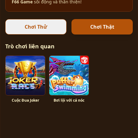
F66 Game
sôi động và thân thiện!
Chơi Thử
Chơi Thật
Trò chơi liên quan
Cuộc Đua Joker
Bơi lội với cá nóc