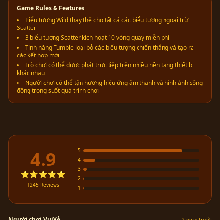
Game Rules & Features
Biểu tượng Wild thay thế cho tất cả các biểu tượng ngoại trừ
Scatter
3 biểu tượng Scatter kích hoạt 10 vòng quay miễn phí
Tính năng Tumble loại bỏ các biểu tượng chiến thắng và tạo ra
các kết hợp mới
Trò chơi có thể được phát trực tiếp trên nhiều nền tảng thiết bị
khác nhau
Người chơi có thể tận hưởng hiệu ứng âm thanh và hình ảnh sống
động trong suốt quá trình chơi
5
4.9
4
3
⭐⭐⭐⭐⭐
2
1245 Reviews
1
Người chơi VuiVẻ
2 ngày trước